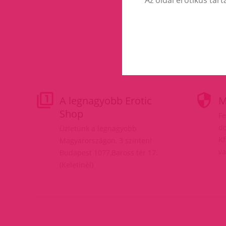
A legnagyobb Erotic
M
Shop
Fe
do
Üzletünk a legnagyobb
Kf
Magyarországon, 3 szinten!
va
Budapest 1077,Baross tér 17.
(Keletinél)