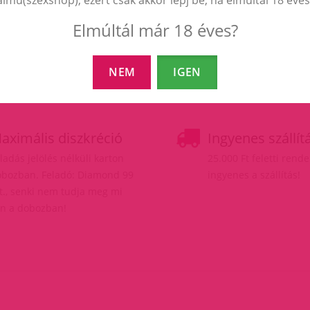
Elmúltál már 18 éves?
NEM
IGEN
aximális diszkréció
Ingyenes szállít
ladás jelölés nélküli karton
25.000 Ft feletti rend
bozban. Feladó: Diamond 99
ingyenes a szállítás!
t., senki nem tudja meg mi
n a dobozban!