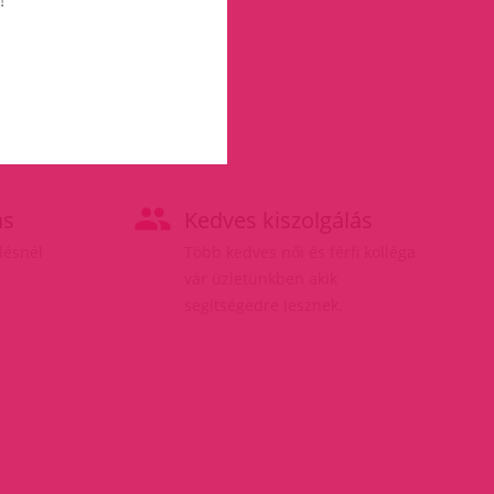
ás
Kedves kiszolgálás
elésnél
Több kedves női és férfi kolléga
vár üzletünkben akik
segítségedre lesznek.