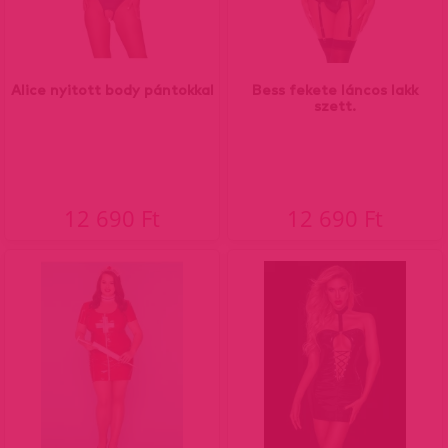
Alice nyitott body pántokkal
Bess fekete láncos lakk
szett.
12 690 Ft
12 690 Ft