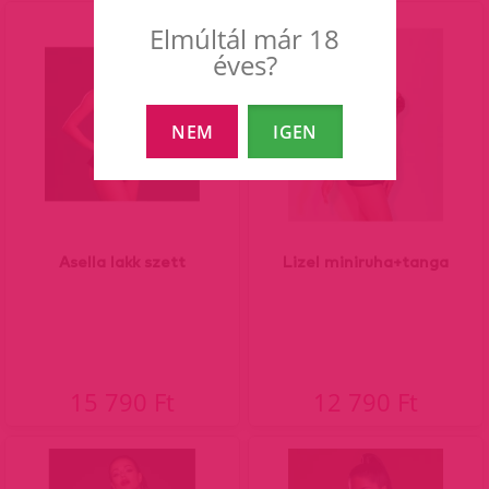
Elmúltál már 18
éves?
NEM
IGEN
Asella lakk szett
Lizel miniruha+tanga
15 790 Ft
12 790 Ft