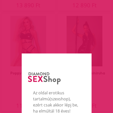
13 890 Ft
12 890 Ft
Poppy női lakk szett
Svetlana lakk miniruha
Az oldal erotikus
tartalmú(szexshop),
11 990 Ft
19 890 Ft
ezért csak akkor lépj be,
ha elmúltál 18 éves!