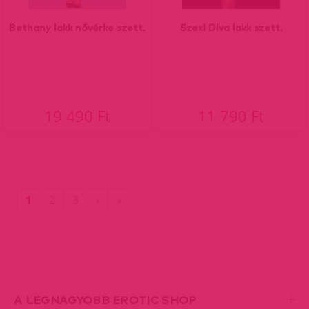
Bethany lakk nővérke szett.
Szexi Díva lakk szett.
19 490 Ft
11 790 Ft
(current)
Utolsó
1
2
3
›
»
oldal
A LEGNAGYOBB EROTIC SHOP