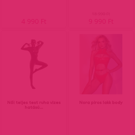
18 990 Ft
4 990 Ft
9 990 Ft
Női teljes test ruha vizes
Nora piros lakk body
hatású...