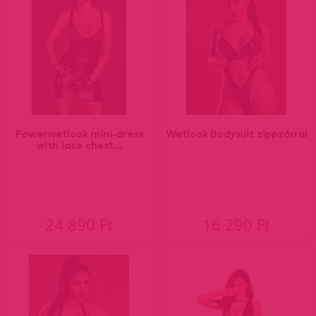
Powerwetlook mini-dress
Wetlook Bodysuit zippzárral
with lace chest...
24 890 Ft
16 290 Ft