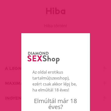
Hiba
Hiba történt
FOLYTASD A VÁSÁRLÁST
A LEGNAGYOBB EROTIC SHOP
Az oldal erotikus
tartalmú(szexshop),
MAXIMÁLIS DISZKRÉCIÓ
ezért csak akkor lépj be,
ha elmúltál 18 éves!
INGYENES SZÁLLÍTÁS
Elmúltál már 18
éves?