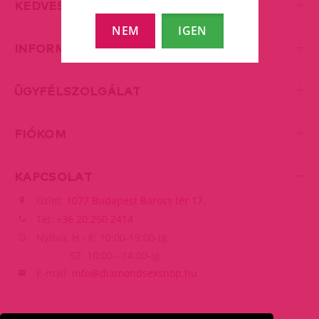
KEDVES KISZOLGÁLÁS
NEM
IGEN
INFORMÁCIÓK
ÜGYFÉLSZOLGÁLAT
FIÓKOM
KAPCSOLAT
Üzlet:
1077 Budapest Baross tér 17.
Tel:
+36 20 250 2414
Nyitva: H - P: 10:00-19:00-ig,
SZ: 10:00 - 14:00-ig
E-mail:
info@diamondsexshop.hu