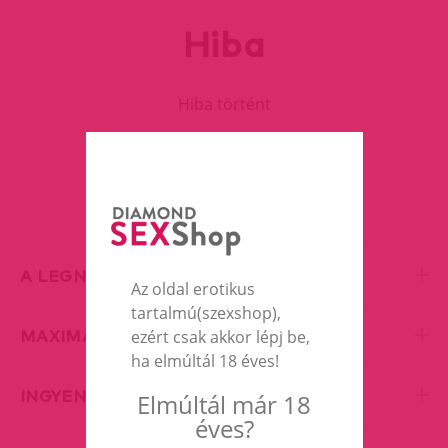
Hiba
Hiba történt
FOLYTASD A VÁSÁRLÁST
A LEGNAGYOBB EROTIC SHOP
Az oldal erotikus
tartalmú(szexshop),
MAXIMÁLIS DISZKRÉCIÓ
ezért csak akkor lépj be,
ha elmúltál 18 éves!
INGYENES SZÁLLÍTÁS
Elmúltál már 18
éves?