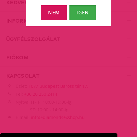
KEDVES KISZOLGÁLÁS
NEM
IGEN
INFORMÁCIÓK
ÜGYFÉLSZOLGÁLAT
FIÓKOM
KAPCSOLAT
Üzlet:
1077 Budapest Baross tér 17.
Tel:
+36 20 250 2414
Nyitva: H - P: 10:00-19:00-ig,
SZ: 10:00 - 14:00-ig
E-mail:
info@diamondsexshop.hu