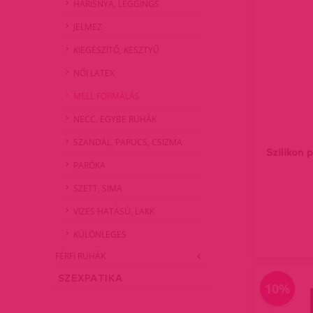
HARISNYA, LEGGINGS
JELMEZ
KIEGÉSZÍTŐ, KESZTYŰ
NŐI LATEX
MELL FORMÁLÁS
NECC, EGYBE RUHÁK
SZANDÁL, PAPUCS, CSIZMA
Szilikon 
PARÓKA
SZETT, SIMA
VIZES HATÁSÚ, LAKK
KÜLÖNLEGES
FÉRFI RUHÁK
SZEXPATIKA
10%