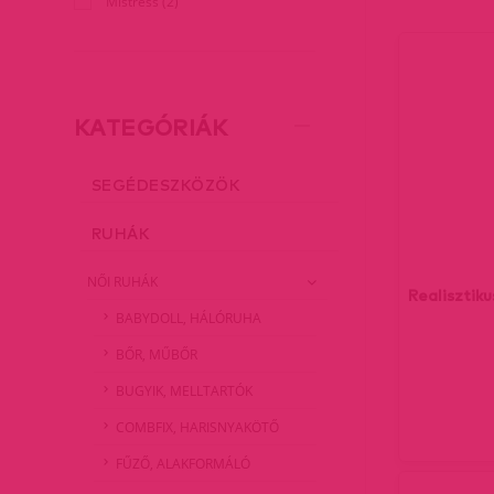
Mistress (2)
KATEGÓRIÁK
SEGÉDESZKÖZÖK
RUHÁK
NŐI RUHÁK
Realisztik
BABYDOLL, HÁLÓRUHA
BŐR, MŰBŐR
BUGYIK, MELLTARTÓK
COMBFIX, HARISNYAKÖTŐ
FŰZŐ, ALAKFORMÁLÓ