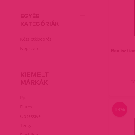
EGYÉB
KATEGÓRIÁK
Készletkisöprés
Népszerű
Realisztik
KIEMELT
MÁRKÁK
9
Pjur
Durex
13%
Obsessive
Tenga
Fleshlight