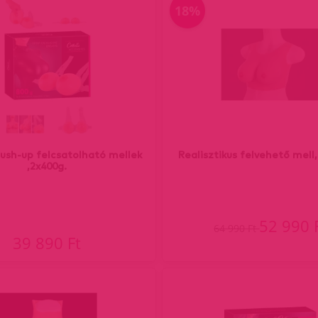
18%
push-up felcsatolható mellek
Realisztikus felvehető mell
,2x400g.
52 990 
64 990 Ft
39 890 Ft