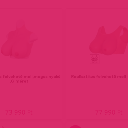
us felvehető mell,magas nyakú
Realisztikus felvehető mell
,G méret
73 990 Ft
77 990 Ft