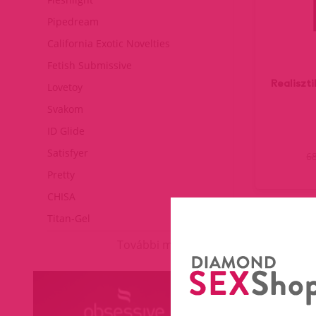
Pipedream
California Exotic Novelties
Fetish Submissive
Realiszt
Lovetoy
Svakom
ID Glide
Satisfyer
6
Pretty
CHISA
Titan-Gel
További márkák
(curr
1