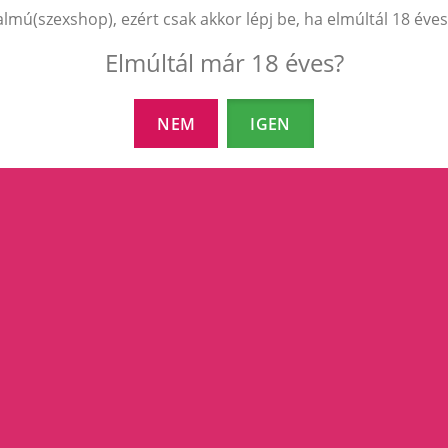
almú(szexshop), ezért csak akkor lépj be, ha elmúltál 18 éves
Elmúltál már 18 éves?
NEM
IGEN