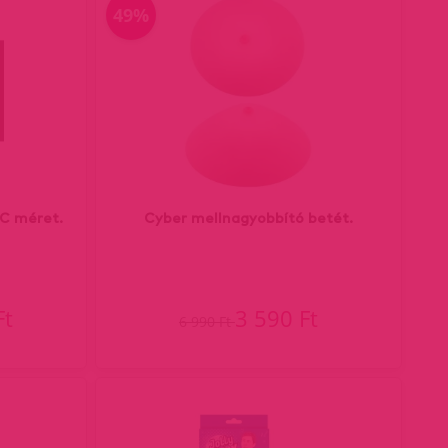
49%
,C méret.
Cyber mellnagyobbító betét.
Ft
3 590 Ft
6 990 Ft