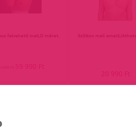
ikus felvehető mell,D méret.
Szilikon mell emelő,láthat
59 990 Ft
8 990 Ft
20 990 Ft
ent)