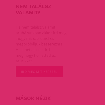
NEM TALÁLSZ
VALAMIT?
Ha nem találsz valamit
áruházunkban akkor írd meg
,hogy mit szeretnél és
megpróbáljuk beszerezni !
Ha lehet a linket írd
meg,hogy hol láttad az
árucikket.
ÍRD MEG MIT KERESEL
MÁSOK NÉZIK