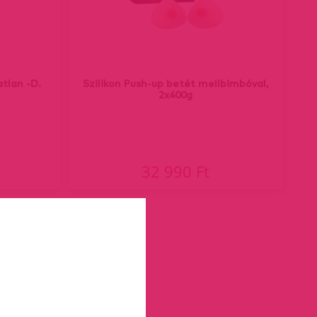
atlan -D.
Szilikon Push-up betét mellbimbóval,
2x400g
32 990 Ft