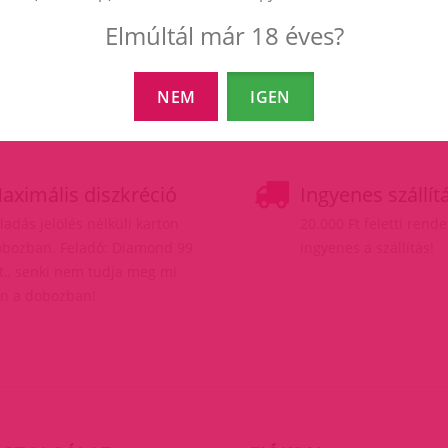
Elmúltál már 18 éves?
NEM
IGEN
aximális diszkréció
Ingyenes szállít
ladás jelölés nélküli karton
20.000 Ft feletti rend
bozban. Feladó: Diamond 99
ingyenes a szállítás!
t., senki nem tudja meg mi
n a dobozban!