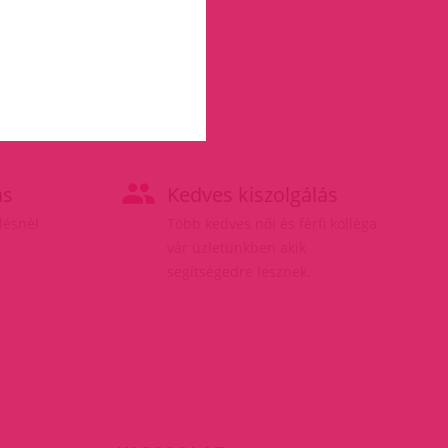
ás
Kedves kiszolgálás
elésnél
Több kedves női és férfi kolléga
vár üzletünkben akik
segítségedre lesznek.