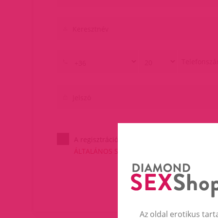
A regisztrációval elfogadom a
ÁLTALÁNOS SZERZŐDÉSI FELTÉTELEKET
és 
Az oldal erotikus tart