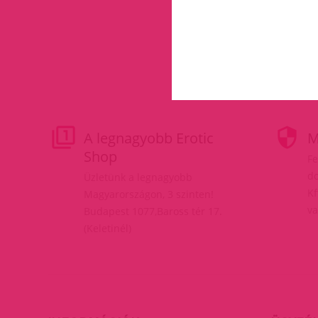
A legnagyobb Erotic
M
Shop
Fe
do
Üzletünk a legnagyobb
Kf
Magyarországon, 3 szinten!
va
Budapest 1077,Baross tér 17.
(Keletinél)