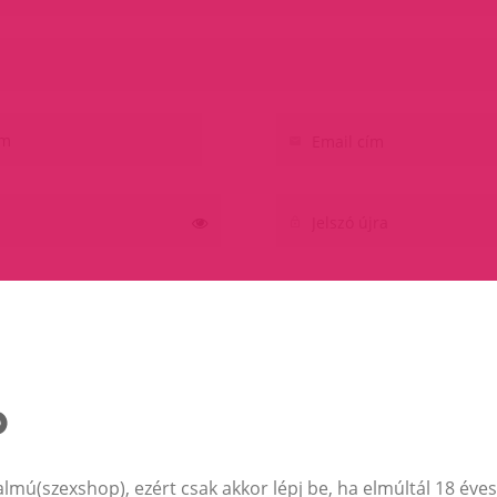
az
ADATVÉDELEMI NYILATKOZATOT
almú(szexshop), ezért csak akkor lépj be, ha elmúltál 18 éves