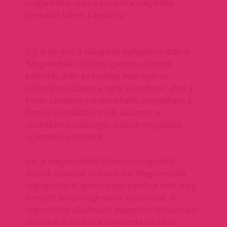
megjelölése után a vásárló a megfelelő
terméket teheti a kosárba.
5.3. A vásárló a válogatás befejezése után a
'Megrendelés' feliratú gombra történő
kattintás után a rendelés lezárásához
szükséges oldalakra ugrik a rendszer, ahol a
Kosár tartalma szerkeszthető, megadható a
fizetési és szállítási mód, valamint a
vásárláshoz szükséges adatok megadása,
egyeztetése történik.
5.4. A megrendelés folyamán megadott
adatok hibáinak javítására a „Megrendelés
véglegesítése” gomb megnyomása előtt még
ismételt lehetősége van a vásárlónak. A
regisztráció alkalmával megadott felhasználói
adatokat a vásárló a bejelentkezés után