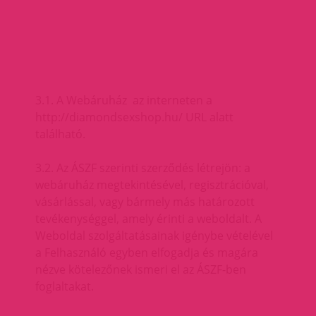
3.1. A Webáruház az interneten a
http://diamondsexshop.hu/ URL alatt
található.
3.2. Az ÁSZF szerinti szerződés létrejön: a
webáruház megtekintésével, regisztrációval,
vásárlással, vagy bármely más határozott
tevékenységgel, amely érinti a weboldalt. A
Weboldal szolgáltatásainak igénybe vételével
a Felhasználó egyben elfogadja és magára
nézve kötelezőnek ismeri el az ÁSZF-ben
foglaltakat.