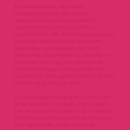
6.6. A megrendelés, vagy annak
visszaigazolása akkor tekinthető a
vállalkozóhoz vagy a megrendelőhöz
megérkezettnek, amikor az számára
hozzáférhetővé válik. Nem terheli a vállalkozót
semmilyen felelősség abban az esetben,
amennyiben a visszaigazolás azért nem
érkezik meg a megrendelőhöz, mert hibás e-
mail címet adott meg, az e-mail fiókjának
tárhely telítettsége miatt az számára nem
hozzáférhető, illetve egyéb, a vásárlónak felró
tévedés, elírás, hiba, stb. miatt.
6.7. Amennyiben a megrendelt árucikk nem
áll rendelkezésre a rendelés idején, illetve
nem beszerezhető 7 napon belül, a vállalkozó
fenntartja magának a jogot, hogy ne fogadja
el a megrendelést, ebben az esetben