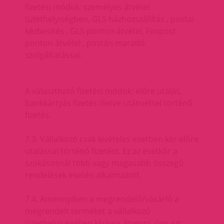
fizetési módok: személyes átvétel
üzlethelyiségben, GLS házhozszállítás , postai
kézbesítés , GLS ponton átvétel, Foxpost
ponton átvétel , postán maradó
szolgáltatással.
A választható fizetési módok: előre utalás,
bankkártyás fizetés illetve utánvéttel történő
fizetés.
7.3. Vállalkozó csak kivételes esetben kér előre
utalással történő fizetést. Ez az esetkör a
szokásosnál több vagy magasabb összegű
rendelések esetén alkalmazott.
7.4. Amennyiben a megrendelő/vásárló a
megrendelt terméket a vállalkozó
üzlethelyiségében kívánja átvenni, úgy azt