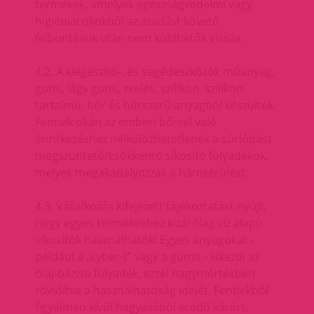
termékek, amelyek egészségvédelmi vagy
higiéniai okokból az átadást követő
felbontásuk után nem küldhetők vissza.
4.2. A kiegészítő-, és segédeszközök műanyag,
gumi, lágy gumi, zselés, szilikon, szilikon
tartalmú, bőr és bőrszerű anyagból készültek.
Fentiek okán az emberi bőrrel való
érintkezéshez nélkülözhetetlenek a súrlódást
megszüntető/csökkentő síkosító folyadékok,
melyek megakadályozzák a hámsérülést.
4.3. Vállalkozás kifejezett tájékoztatást nyújt,
hogy egyes termékekhez kizárólag víz alapú
síkosítók használhatók! Egyes anyagokat -
például a „cyber-t” vagy a gumit - kikezdi az
olaj-bázisú folyadék, ezzel nagymértékben
rövidítve a használhatóság idejét. Fentiekből
figyelmen kívül hagyásából eredő kárért,