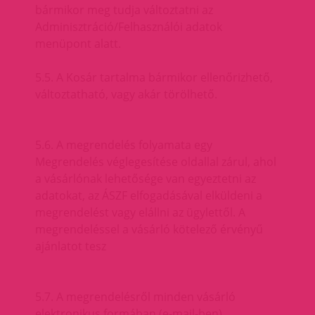
bármikor meg tudja változtatni az
Adminisztráció/Felhasználói adatok
menüpont alatt.
5.5. A Kosár tartalma bármikor ellenőrizhető,
változtatható, vagy akár törölhető.
5.6. A megrendelés folyamata egy
Megrendelés véglegesítése oldallal zárul, ahol
a vásárlónak lehetősége van egyeztetni az
adatokat, az ÁSZF elfogadásával elküldeni a
megrendelést vagy elállni az ügylettől. A
megrendeléssel a vásárló kötelező érvényű
ajánlatot tesz
5.7. A megrendelésről minden vásárló
elektronikus formában (e-mail-ben)