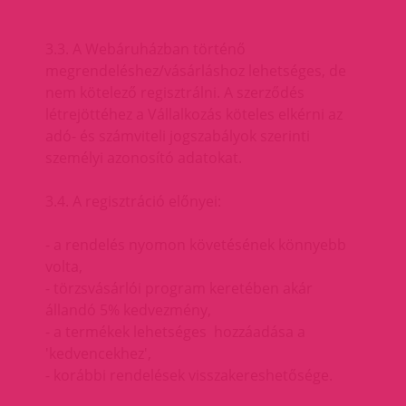
3.3. A Webáruházban történő
megrendeléshez/vásárláshoz lehetséges, de
nem kötelező regisztrálni. A szerződés
létrejöttéhez a Vállalkozás köteles elkérni az
adó- és számviteli jogszabályok szerinti
személyi azonosító adatokat.
3.4. A regisztráció előnyei:
- a rendelés nyomon követésének könnyebb
volta,
- törzsvásárlói program keretében akár
állandó 5% kedvezmény,
- a termékek lehetséges hozzáadása a
'kedvencekhez',
- korábbi rendelések visszakereshetősége.