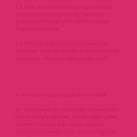
3.8. Nem áll rendelkezésre a fogyasztókkal
szembeni tisztességtelen kereskedelmi
gyakorlat tilalmáról szóló törvény szerinti
magatartási kódex.
3.9. A Webáruház törzsvásárlói rendszert
működtet, melynek aktuális kedvezményeiről
weboldalán részletes tájékoztatást nyújt.
4./ A Webáruházban található termékek
4.1. A termékek egy része lezárt csomagolású
kép- és hangfelvételnek, szerzői joggal védett
„műnek” minősül, más részük szexuális
segédeszközök vagy olyan zárt csomagolású