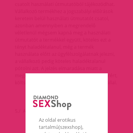
csatolt használati útmutatóból tájékozódhat.
Vállalkozó termékhez a jogszabályi előírások
keretein belül használati útmutatót csatol,
azonban amennyiben a megrendelő
véletlenül mégsem kapná meg a használati
útmutatót a termékkel együtt, köteles ezt a
tényt haladéktalanul, még a termék
használata előtt az ügyfélszolgálatnak jelezni,
a vállalkozó pedig köteles haladéktalanul
pótolni azt. A jelzés elmaradása miatt a
megrendelőnek/vásárlónak keletkezett kárért,
költségért a vállalkozó felelősséget nem vállal.
5./ A vásárlás menete :
Az oldal erotikus
tartalmú(szexshop),