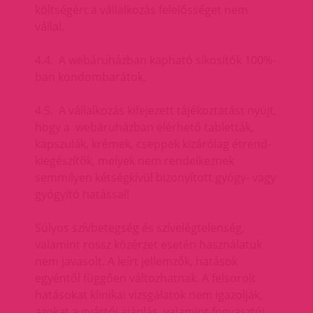
költségért a vállalkozás felelősséget nem
vállal.
4.4. A webáruházban kapható síkosítók 100%-
ban kondombarátok.
4.5. A vállalkozás kifejezett tájékoztatást nyújt,
hogy a webáruházban elérhető tabletták,
kapszulák, krémek, cseppek kizárólag étrend-
kiegészítők, melyek nem rendelkeznek
semmilyen kétségkívül bizonyított gyógy- vagy
gyógyító hatással!
Súlyos szívbetegség és szívelégtelenség,
valamint rossz közérzet esetén használatuk
nem javasolt. A leírt jellemzők, hatások
egyéntől függően változhatnak. A felsorolt
hatásokat klinikai vizsgálatok nem igazolják,
azokat a gyártói ajánlás, valamint fogyasztói