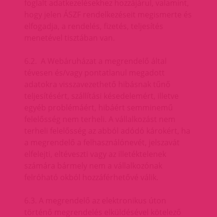
foglalt adatkezelésekhez hozzájárul, valamint,
hogy jelen ÁSZF rendelkezéseit megismerte és
elfogadja, a rendelés, fizetés, teljesítés
menetével tisztában van.
6.2. A Webáruházat a megrendelő által
tévesen és/vagy pontatlanul megadott
adatokra visszavezethető hibásnak tűnő
teljesítésért, szállítási késedelemért, illetve
egyéb problémáért, hibáért semminemű
felelősség nem terheli. A vállalkozást nem
terheli felelősség az abból adódó károkért, ha
a megrendelő a felhasználónevét, jelszavát
elfelejti, eltéveszti vagy az illetéktelenek
számára bármely nem a vállalkozónak
felróható okból hozzáférhetővé válik.
6.3. A megrendelő az elektronikus úton
történő megrendelés elküldésével kötelező