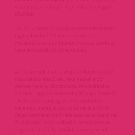
visszajelzések alapján, tájékoztató jelleggel
közöljük!
4.6. A ruhaneműk anyag-összetételei minden
egyes darabnál fel vannak tüntetve.
Használatukra az általános mosási, szárítási,
vasalási szabályok vonatkoznak.
4.7. A krémek, habok, olajok, síkosítók külső
használatra készültek. Alkalmasak a bőr
nedvesítésére, síkosítására, fényesítésére.
Némely - úgynevezett melegítő vagy forrósító
- krémek hatóanyagainak köszönhetően
kellemes, meleg érzést váltanak ki a bőrön.
Egyes termékek különféle ízesítéssel kerülnek
forgalomba, ennek ellenére kizárólagosan
fogyasztási célú használatuk nem javasolt.