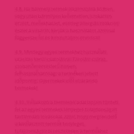
4.8. Ha bármely termék alkalmazása közben
vagy után bármilyen kellemetlen, szokatlan
érzést, mellékhatást, esetleg allergiás reakciót
észlel a vásárló, kérjük a használatot azonnal
függessze fel és konzultáljon orvossal!
4.9. Mindegy egyes termékhez használati
utasítás kerül csatolásra. Tárolás: száraz,
szobahőmérsékletű helyen,
felhasználhatóság: a terméken jelzett
időpontig. Gyermekek elől elzárandó
termékek!
4.10. Vállalkozó a termékek adatlapjain tünteti
fel az egyes termékek lényeges tulajdonságait
tartalmazó leírásokat azzal, hogy megrendelő
a kiválasztott termék tényleges
tulajdonságairól részletesen a termékhez