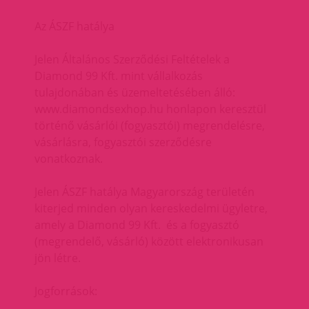
Az ÁSZF hatálya
Jelen Általános Szerződési Feltételek a
Diamond 99 Kft. mint vállalkozás
tulajdonában és üzemeltetésében álló:
www.diamondsexhop.hu honlapon keresztül
történő vásárlói (fogyasztói) megrendelésre,
vásárlásra, fogyasztói szerződésre
vonatkoznak.
Jelen ÁSZF hatálya Magyarország területén
kiterjed minden olyan kereskedelmi ügyletre,
amely a Diamond 99 Kft. és a fogyasztó
(megrendelő, vásárló) között elektronikusan
jön létre.
Jogforrások: