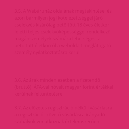
3.5. A Webáruház oldalának megtekintése és
azon bármilyen jogi kötelezettséggel járó
cselekvés kizárólag betöltött 18 éves életkor
feletti teljes cselekvőképességgel rendelkező
magánszemélyek számára lehetséges, a
betöltött életkorról a weboldalt meglátogató
személy nyilatkoztatásra kerül.
3.6. Az árak minden esetben a fizetendő
(bruttó), ÁFA-val növelt magyar forint értékkel
kerülnek feltüntetésre.
3.7. Az előzetes regisztráció nélküli vásárlásra
a regisztrációt követő vásárlásra irányadó
szabályok vonatkoznak értelemszerűen.