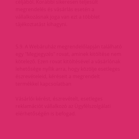
céljából. Korábbi sikeresen teljesült
megrendelés és vásárlás esetén a
vállalkozásnak joga van ezt a többlet
tájékoztatást kihagyni.
5.9. A Webáruház megrendelőlapján található
egy "Megjegyzés" rovat, aminek kitöltése nem
kötelező. Ezen rovat kitöltésével a vásárlónak
lehetősége nyílik arra, hogy közölje esetleges
észrevételeid, kéréseit a megrendelt
termékkel kapcsolatban
Vásárlói kérést, észrevételt, esetleges
reklamációt vállalkozó az Ügyfélszolgálati
elérhetőségén is befogad.