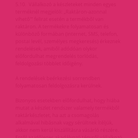
5.10. Vállalkozó a készleteket minden egyes
terméknél megjelöli: „Raktáron-azonnal
vihető'” felirat esetén a termékből van
raktáron. A termékekre folyamatosan és
különböző formában (internet, SMS, telefon,
postai levél, személyes megkeresés) érkeznek
rendelések, amiből adódóan olykor
előfordulhat megrendelés torlódás,
feldolgozási többlet időigény.
A rendelések beérkezési sorrendben
folyamatosan feldolgozásra kerülnek.
Bizonyos esetekben előfordulhat, hogy hiába
mutat a készlet rendszer valamely termékből
raktárkészletet, ha azt a csomagolás
alkalmával hibásnak vagy sérültnek ítéljük,
akkor nem kerül kiszállításra vásárló részére.
Erről az időleges akadályozó tényről vállalkozó