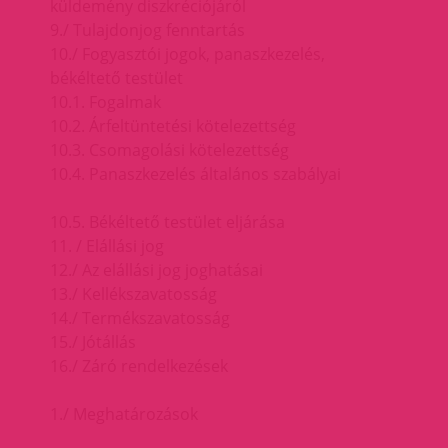
küldemény diszkréciójáról
9./ Tulajdonjog fenntartás
10./ Fogyasztói jogok, panaszkezelés,
békéltető testület
10.1. Fogalmak
10.2. Árfeltüntetési kötelezettség
10.3. Csomagolási kötelezettség
10.4. Panaszkezelés általános szabályai
10.5. Békéltető testület eljárása
11. / Elállási jog
12./ Az elállási jog joghatásai
13./ Kellékszavatosság
14./ Termékszavatosság
15./ Jótállás
16./ Záró rendelkezések
1./ Meghatározások