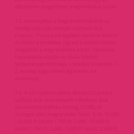
előzetesen megjelölheti megrendelése során.
7.5. Amennyiben a megrendelő/vásárló az
ország több száz pontján található GLS,
Foxpost , Posta pont egyikén szeretné átvenni
és fizetni a terméket, úgy ezt a módot köteles
megjelölni a megrendelése során. Vállalkozó
tapasztalata alapján az általa feladott
küldemények többsége a feladást követően 1-
2, esetleg nagy telítettség esetén 3-4
munkanap .
7.6. A GLS házhozszállítás illetve GLS pontra
szállítás árai a következők:Vállalkozó által
felszámított szállítási költség 25.000,-Ft
összeget elért megrendelés felett: 0,-Ft, 15.000
- 25.000 Ft között 1.790 Ft; 5.000 - 15.000 Ft
között 1.990 Ft; 3.000 - 5.000 Ft között 2.390 Ft;