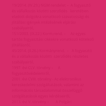
19/2014. (IV.29.) NGM rendelet – A fogyasztó
és vállalkozás közötti szerződés keretében
eladott dolgokra vonatkozó szavatossági és
jótállási igények intézésének eljárási
szabályairól,
151/2003. (IX.22.) Korm.rend. – Az egyes
tartós fogyasztási cikkekre vonatkozó kötelező
jótállásról,
45/2014. (II.26.) Kormányrend. – A fogyasztó
és a vállalkozás közötti szerződés részletes
szabályairól,
1997. évi CLV. törvény – A
fogyasztóvédelemről,
2001. évi CVIII. törvény - Az elektronikus
kereskedelmi szolgáltatások, valamint az
információs társadalommal összefüggő
szolgáltatások egyes kérdéseiről,
2013. évi V. törvény – A Polgári