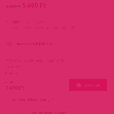
5 490 Ft
6 890 Ft
Kategória:
Intim higiénia
Raktáron Üzletünkben- Azonnal viheted
Kedvencnek jelölöm
SVAKOM tárolótáska vegán bőr
cikkszám: 41190-0
Raktáron
6 890 Ft
KOSÁRBA!
5 490 Ft
Ehhez a termékhez ajánljuk
S8 Toycleaner 150ml.