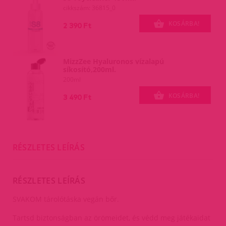
cikkszám: 36815_0
KOSÁRBA!
2 390 Ft
MizzZee Hyaluronos vízalapú
síkosító,200ml.
200ml
KOSÁRBA!
3 490 Ft
RÉSZLETES LEÍRÁS
RÉSZLETES LEÍRÁS
SVAKOM tárolótáska vegán bőr.
Tartsd biztonságban az örömeidet, és védd meg játékaidat