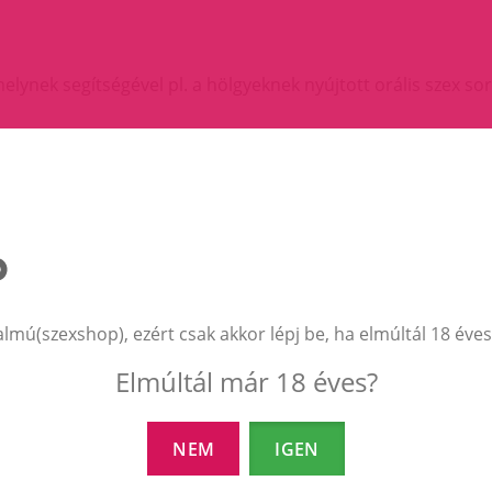
lynek segítségével pl. a hölgyeknek nyújtott orális szex so
almú(szexshop), ezért csak akkor lépj be, ha elmúltál 18 éves
Elmúltál már 18 éves?
EZEK A TERMÉKEK IS ÉRDEKELHETNEK 
NEM
IGEN