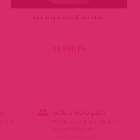
Squirting Uranus dildó -23cm.
24 990 Ft
ás
Kedves kiszolgálás
elésnél
Több kedves női és férfi kolléga
vár üzletünkben akik
segítségedre lesznek.