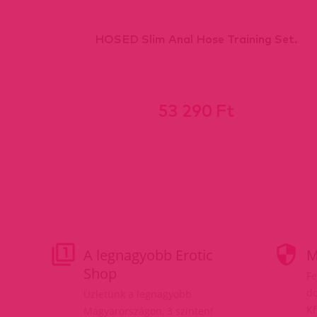
HOSED Slim Anal Hose Training Set.
53 290 Ft
A legnagyobb Erotic
M
Shop
Fe
do
Üzletünk a legnagyobb
Kf
Magyarországon, 3 szinten!