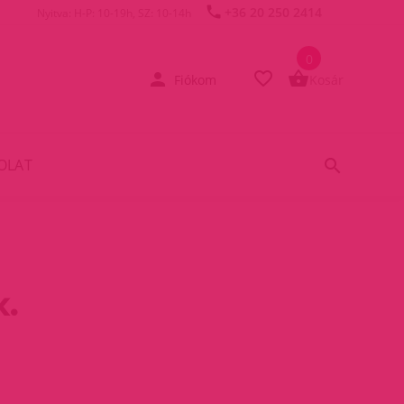
+36 20 250 2414
Nyitva: H-P: 10-19h, SZ: 10-14h
0
Fiókom
Kosár
OLAT
k.