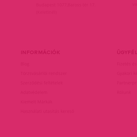
va
Budapest 1077,Baross tér 17.
(Keletinél)
INFORMÁCIÓK
ÜGYFÉ
Blog
Fizetés és
Törzsvásárlói rendszer
Gyakori k
Szerződési feltételek
Partnerp
Adatvédelem
Rólunk
Kiemelt Márkák
Használati utasítás kereső