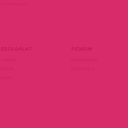
n a dobozban!
LSZOLGÁLAT
FIÓKOM
 szállítás
Bejelentkezés
érdések
Regisztráció
rogram