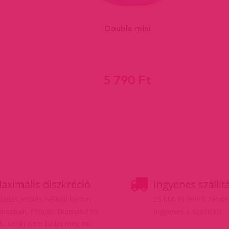
Double mini
5 790 Ft
aximális diszkréció
Ingyenes szállít
ladás jelölés nélküli karton
25.000 Ft feletti rend
bozban. Feladó: Diamond 99
ingyenes a szállítás!
t., senki nem tudja meg mi