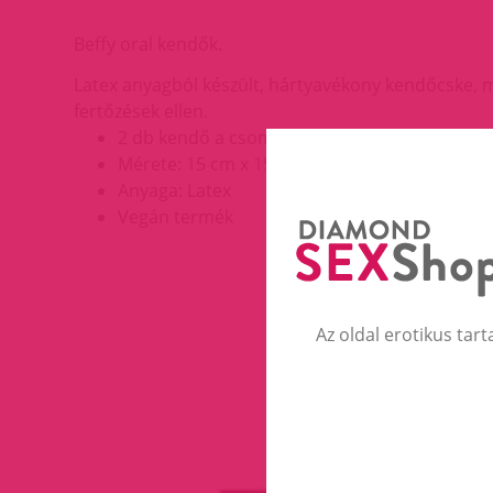
Beffy oral kendők.
Latex anyagból készült, hártyavékony kendőcske, me
fertőzések ellen.
2 db kendő a csomagban
Mérete: 15 cm x 15 cm
Anyaga: Latex
Vegán termék
Az oldal erotikus tart