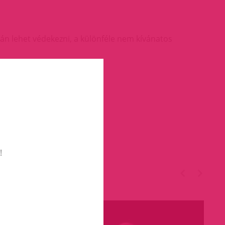
rán lehet védekezni, a különféle nem kívánatos
!
TÉGED